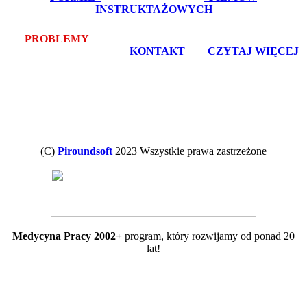
INSTRUKTAŻOWYCH
PROBLEMY
Z POBRANIEM LUB INSTALACJĄ? -
bezpłatna pomoc zdalna -
KONTAKT
, lub
CZYTAJ WIĘCEJ
(C)
Piroundsoft
2023 Wszystkie prawa zastrzeżone
Medycyna Pracy 2002+
program, który rozwijamy od ponad 20
lat!