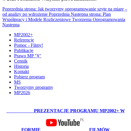
Poprzednia strona: Jak tworzymy oprogramowanie szyte na miarę –
od analizy po wdrożenie
Poprzednia
Następna strona: Plan
Współpracy i Modele Rozliczeniowe Tworzenia Oprogramowania
Następna
MP2002+
Referencje
Pomoc - Filmy!
Publikacje
Prawo MP "§"
Cennik
Historia
Kontakt
Pobierz program
MS
Tworzymy programy
MP2026
OBEJRZYJ:
PREZENTACJĘ PROGRAMU MP2002+ W
FORMIE
FILMÓW