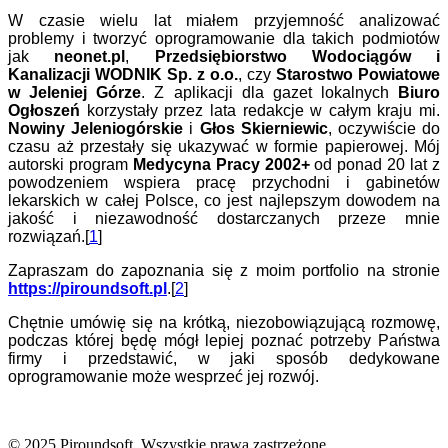
W czasie wielu lat miałem przyjemność analizować
problemy i tworzyć oprogramowanie dla takich podmiotów
jak
neonet.pl
,
Przedsiębiorstwo Wodociągów i
Kanalizacji WODNIK Sp. z o.o.
, czy
Starostwo Powiatowe
w Jeleniej Górze
. Z aplikacji dla gazet lokalnych
Biuro
Ogłoszeń
korzystały przez lata redakcje w całym kraju mi.
Nowiny Jeleniogórskie
i
Głos Skierniewic
, oczywiście do
czasu aż przestały się ukazywać w formie papierowej. Mój
autorski program
Medycyna Pracy 2002+
od ponad 20 lat z
powodzeniem wspiera pracę przychodni i gabinetów
lekarskich w całej Polsce, co jest najlepszym dowodem na
jakość i niezawodność dostarczanych przeze mnie
rozwiązań.[
1
]
Zapraszam do zapoznania się z moim portfolio na stronie
https://piroundsoft.pl
.[
2
]
Chętnie umówię się na krótką, niezobowiązującą rozmowę,
podczas której będę mógł lepiej poznać potrzeby Państwa
firmy i przedstawić, w jaki sposób dedykowane
oprogramowanie może wesprzeć jej rozwój.
© 2025 Piroundsoft. Wszystkie prawa zastrzeżone.