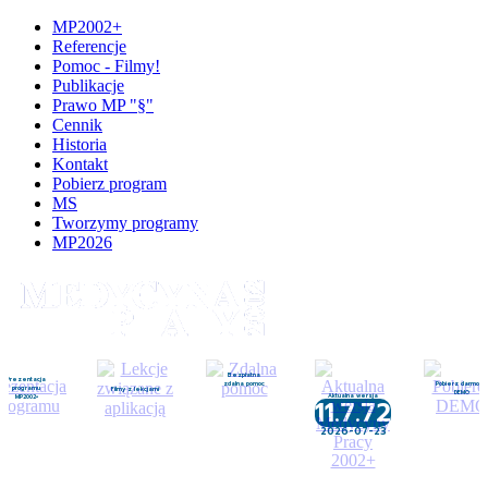
MP2002+
Referencje
Pomoc - Filmy!
Publikacje
Prawo MP "§"
Cennik
Historia
Kontakt
Pobierz program
MS
Tworzymy programy
MP2026