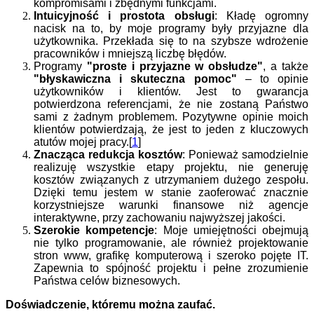
kompromisami i zbędnymi funkcjami.
Intuicyjność i prostota obsługi
: Kładę ogromny
nacisk na to, by moje programy były przyjazne dla
użytkownika. Przekłada się to na szybsze wdrożenie
pracowników i mniejszą liczbę błędów.
Programy
"proste i przyjazne w obsłudze"
, a także
"błyskawiczna i skuteczna pomoc"
– to opinie
użytkowników i klientów
. Jest to gwarancja
potwierdzona referencjami, że nie zostaną Państwo
sami z żadnym problemem.
Pozytywne opinie moich
klientów potwierdzają, że jest to jeden z kluczowych
atutów mojej pracy.[
1
]
Znacząca redukcja kosztów
: Ponieważ samodzielnie
realizuję wszystkie etapy projektu, nie generuję
kosztów związanych z utrzymaniem dużego zespołu.
Dzięki temu jestem w stanie zaoferować znacznie
korzystniejsze warunki finansowe niż agencje
interaktywne, przy zachowaniu najwyższej jakości.
Szerokie kompetencje
: Moje umiejętności obejmują
nie tylko programowanie, ale również projektowanie
stron www, grafikę komputerową i szeroko pojęte IT.
Zapewnia to spójność projektu i pełne zrozumienie
Państwa celów biznesowych.
Doświadczenie, któremu można zaufać.