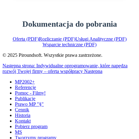
Dokumentacja do pobrania
Oferta (PDF)
Rozliczanie (PDF)
Usługi Analityczne (PDF)
Wsparcie techniczne (PDF)
© 2025 Piroundsoft. Wszystkie prawa zastrzeżone.
Następna strona: Indywidualne oprogramowanie, które napędza
rozwój Twojej firmy – oferta współpracy
Następna
MP2002+
Referencje
Pomoc - Filmy!
Publikacje
Prawo MP "§"
Cennik
Historia
Kontakt
Pobierz program
MS
Tworzymy programy