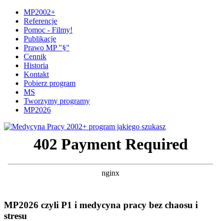
MP2002+
Referencje
Pomoc - Filmy!
Publikacje
Prawo MP "§"
Cennik
Historia
Kontakt
Pobierz program
MS
Tworzymy programy
MP2026
MP2026 czyli P1 i medycyna pracy bez chaosu i
stresu