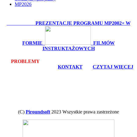
MP2026
OBEJRZYJ:
PREZENTACJĘ PROGRAMU MP2002+ W
FORMIE
FILMÓW
INSTRUKTAŻOWYCH
PROBLEMY
Z POBRANIEM LUB INSTALACJĄ? -
bezpłatna pomoc zdalna -
KONTAKT
, lub
CZYTAJ WIĘCEJ
(C)
Piroundsoft
2023 Wszystkie prawa zastrzeżone