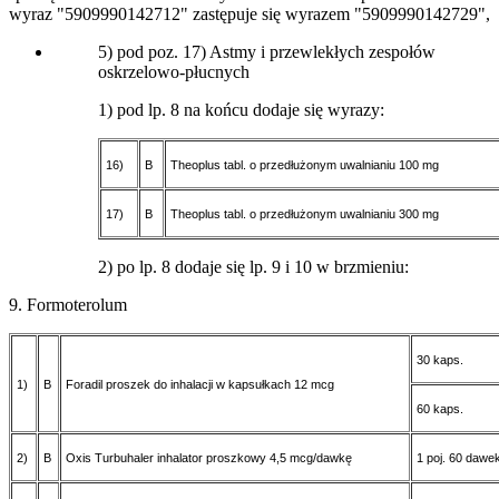
wyraz "5909990142712" zastępuje się wyrazem "5909990142729",
5) pod poz. 17) Astmy i przewlekłych zespołów
oskrzelowo-płucnych
1) pod lp. 8 na końcu dodaje się wyrazy:
16)
B
Theoplus tabl. o przedłużonym uwalnianiu 100 mg
17)
B
Theoplus tabl. o przedłużonym uwalnianiu 300 mg
2) po lp. 8 dodaje się lp. 9 i 10 w brzmieniu:
9. Formoterolum
30 kaps.
1)
B
Foradil proszek do inhalacji w kapsułkach 12 mcg
60 kaps.
2)
B
Oxis Turbuhaler inhalator proszkowy 4,5 mcg/dawkę
1 poj. 60 dawe