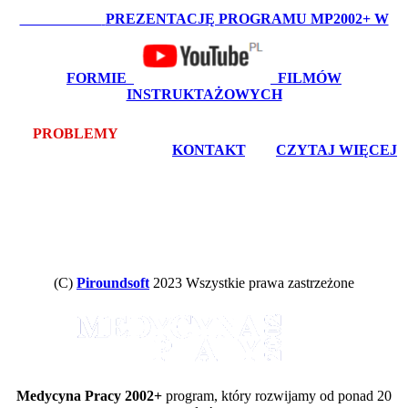
OBEJRZYJ:
PREZENTACJĘ PROGRAMU MP2002+ W
FORMIE
FILMÓW
INSTRUKTAŻOWYCH
PROBLEMY
Z POBRANIEM LUB INSTALACJĄ? -
bezpłatna pomoc zdalna -
KONTAKT
, lub
CZYTAJ WIĘCEJ
(C)
Piroundsoft
2023 Wszystkie prawa zastrzeżone
Medycyna Pracy 2002+
program, który rozwijamy od ponad 20