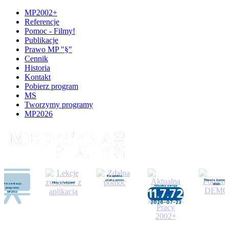
MP2002+
Referencje
Pomoc - Filmy!
Publikacje
Prawo MP "§"
Cennik
Historia
Kontakt
Pobierz program
MS
Tworzymy programy
MP2026