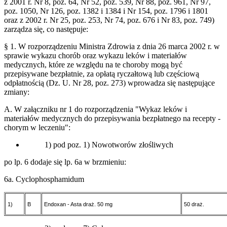
z 2001 r. Nr 8, poz. 64, Nr 52, poz. 539, Nr 88, poz. 961, Nr 97,
poz. 1050, Nr 126, poz. 1382 i 1384 i Nr 154, poz. 1796 i 1801
oraz z 2002 r. Nr 25, poz. 253, Nr 74, poz. 676 i Nr 83, poz. 749)
zarządza się, co następuje:
§ 1. W rozporządzeniu Ministra Zdrowia z dnia 26 marca 2002 r. w
sprawie wykazu chorób oraz wykazu leków i materiałów
medycznych, które ze względu na te choroby mogą być
przepisywane bezpłatnie, za opłatą ryczałtową lub częściową
odpłatnością (Dz. U. Nr 28, poz. 273) wprowadza się następujące
zmiany:
A. W załączniku nr 1 do rozporządzenia "Wykaz leków i
materiałów medycznych do przepisywania bezpłatnego na recepty -
chorym w leczeniu":
1) pod poz. 1) Nowotworów złośliwych
po lp. 6 dodaje się lp. 6a w brzmieniu:
6a. Cyclophosphamidum
1)
B
Endoxan - Asta draż. 50 mg
50 draż.