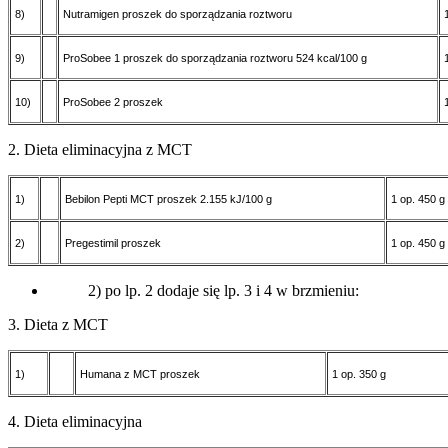
8)
Nutramigen proszek do sporządzania roztworu
9)
ProSobee 1 proszek do sporządzania roztworu 524 kcal/100 g
10)
ProSobee 2 proszek
2. Dieta eliminacyjna z MCT
1)
Bebilon Pepti MCT proszek 2.155 kJ/100 g
1 op. 450 g
2)
Pregestimil proszek
1 op. 450 g
2) po lp. 2 dodaje się lp. 3 i 4 w brzmieniu:
3. Dieta z MCT
1)
Humana z MCT proszek
1 op. 350 g
4. Dieta eliminacyjna