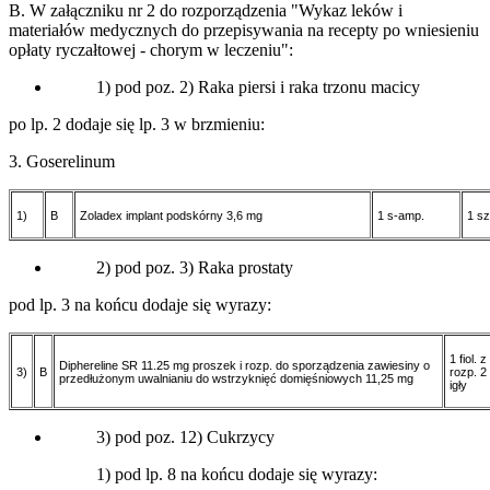
B. W załączniku nr 2 do rozporządzenia "Wykaz leków i
materiałów medycznych do przepisywania na recepty po wniesieniu
opłaty ryczałtowej - chorym w leczeniu":
1) pod poz. 2) Raka piersi i raka trzonu macicy
po lp. 2 dodaje się lp. 3 w brzmieniu:
3. Goserelinum
1)
B
Zoladex implant podskórny 3,6 mg
1 s-amp.
1 sz
2) pod poz. 3) Raka prostaty
pod lp. 3 na końcu dodaje się wyrazy:
1 fiol. z
Diphereline SR 11.25 mg proszek i rozp. do sporządzenia zawiesiny o
3)
B
rozp. 2
przedłużonym uwalnianiu do wstrzyknięć domięśniowych 11,25 mg
igły
3) pod poz. 12) Cukrzycy
1) pod lp. 8 na końcu dodaje się wyrazy: