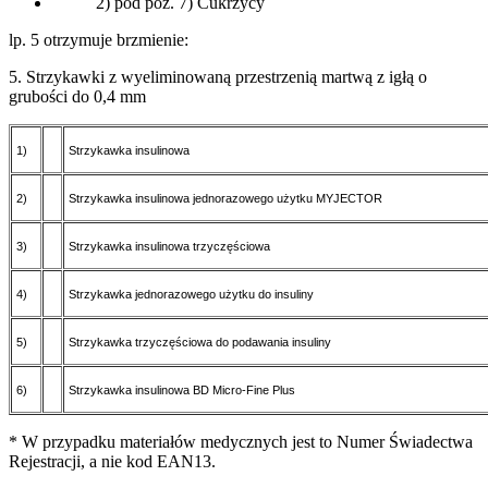
2) pod poz. 7) Cukrzycy
lp. 5 otrzymuje brzmienie:
5. Strzykawki z wyeliminowaną przestrzenią martwą z igłą o
grubości do 0,4 mm
1)
Strzykawka insulinowa
2)
Strzykawka insulinowa jednorazowego użytku MYJECTOR
3)
Strzykawka insulinowa trzyczęściowa
4)
Strzykawka jednorazowego użytku do insuliny
5)
Strzykawka trzyczęściowa do podawania insuliny
6)
Strzykawka insulinowa BD Micro-Fine Plus
* W przypadku materiałów medycznych jest to Numer Świadectwa
Rejestracji, a nie kod EAN13.