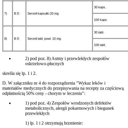
30 kaps.
7)
B
Seronil kapsułki 20 mg
D
100 kaps.
30 tabl.
8)
B
Seronil tabl. powl. 10 mg
D
100 tabl.
2) pod poz. 8) Astmy i przewlekłych zespołów
oskrzelowo-płucnych
skreśla się lp. 1 i 2.
D. W załączniku nr 4 do rozporządzenia "Wykaz leków i
materiałów medycznych do przepisywania na recepty za częściową
odpłatnością 50% ceny - chorym w leczeniu":
1) pod poz. 4) Zespołów wrodzonych defektów
metabolicznych, alergii pokarmowych i biegunek
przewlekłych
1) lp. 1 i 2 otrzymują brzmienie: