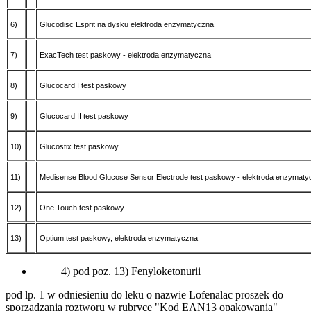
6)
Glucodisc Esprit na dysku elektroda enzymatyczna
7)
ExacTech test paskowy - elektroda enzymatyczna
8)
Glucocard I test paskowy
9)
Glucocard II test paskowy
10)
Glucostix test paskowy
11)
Medisense Blood Glucose Sensor Electrode test paskowy - elektroda enzymaty
12)
One Touch test paskowy
13)
Optium test paskowy, elektroda enzymatyczna
4) pod poz. 13) Fenyloketonurii
pod lp. 1 w odniesieniu do leku o nazwie Lofenalac proszek do
sporządzania roztworu w rubryce "Kod EAN13 opakowania"