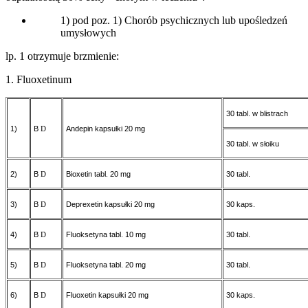
1) pod poz. 1) Chorób psychicznych lub upośledzeń
umysłowych
lp. 1 otrzymuje brzmienie:
1. Fluoxetinum
30 tabl. w blistrach
1)
B
Andepin kapsułki 20 mg
D
30 tabl. w słoiku
2)
B
Bioxetin tabl. 20 mg
30 tabl.
D
3)
B
Deprexetin kapsułki 20 mg
30 kaps.
D
4)
B
Fluoksetyna tabl. 10 mg
30 tabl.
D
5)
B
Fluoksetyna tabl. 20 mg
30 tabl.
D
6)
B
Fluoxetin kapsułki 20 mg
30 kaps.
D