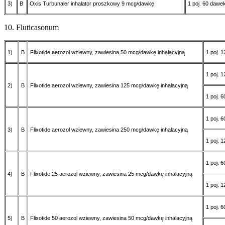
3)
B
Oxis Turbuhaler inhalator proszkowy 9 mcg/dawkę
1 poj. 60 dawe
10. Fluticasonum
1)
B
Flixotide aerozol wziewny, zawiesina 50 mcg/dawkę inhalacyjną
1 poj. 
1 poj. 
2)
B
Flixotide aerozol wziewny, zawiesina 125 mcg/dawkę inhalacyjną
1 poj. 
1 poj. 
3)
B
Flixotide aerozol wziewny, zawiesina 250 mcg/dawkę inhalacyjną
1 poj. 
1 poj. 
4)
B
Flixotide 25 aerozol wziewny, zawiesina 25 mcg/dawkę inhalacyjną
1 poj. 
1 poj. 
5)
B
Flixotide 50 aerozol wziewny, zawiesina 50 mcg/dawkę inhalacyjną