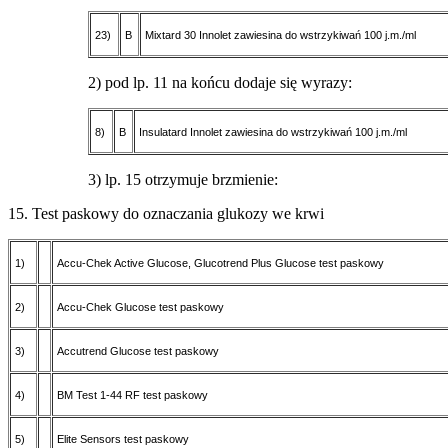
23)
B
Mixtard 30 Innolet zawiesina do wstrzykiwań 100 j.m./ml
2) pod lp. 11 na końcu dodaje się wyrazy:
8)
B
Insulatard Innolet zawiesina do wstrzykiwań 100 j.m./ml
3) lp. 15 otrzymuje brzmienie:
15. Test paskowy do oznaczania glukozy we krwi
1)
Accu-Chek Active Glucose, Glucotrend Plus Glucose test paskowy
2)
Accu-Chek Glucose test paskowy
3)
Accutrend Glucose test paskowy
4)
BM Test 1-44 RF test paskowy
5)
Elite Sensors test paskowy