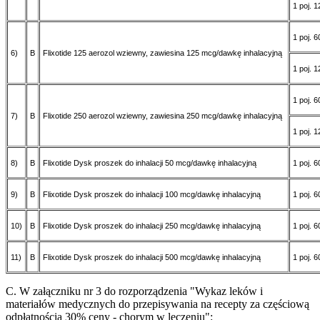
1 poj. 
1 poj. 
6)
B
Flixotide 125 aerozol wziewny, zawiesina 125 mcg/dawkę inhalacyjną
1 poj. 
1 poj. 
7)
B
Flixotide 250 aerozol wziewny, zawiesina 250 mcg/dawkę inhalacyjną
1 poj. 
8)
B
Flixotide Dysk proszek do inhalacji 50 mcg/dawkę inhalacyjną
1 poj. 
9)
B
Flixotide Dysk proszek do inhalacji 100 mcg/dawkę inhalacyjną
1 poj. 
10)
B
Flixotide Dysk proszek do inhalacji 250 mcg/dawkę inhalacyjną
1 poj. 
11)
B
Flixotide Dysk proszek do inhalacji 500 mcg/dawkę inhalacyjną
1 poj. 
C. W załączniku nr 3 do rozporządzenia "Wykaz leków i
materiałów medycznych do przepisywania na recepty za częściową
odpłatnością 30% ceny - chorym w leczeniu":