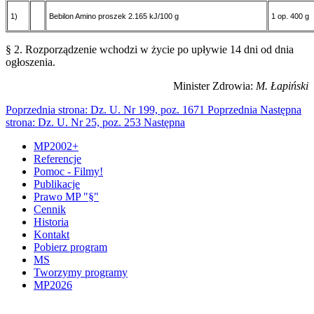
1)
Bebilon Amino proszek 2.165 kJ/100 g
1 op. 400 g
§ 2. Rozporządzenie wchodzi w życie po upływie 14 dni od dnia
ogłoszenia.
Minister Zdrowia:
M. Łapiński
Poprzednia strona: Dz. U. Nr 199, poz. 1671
Poprzednia
Następna
strona: Dz. U. Nr 25, poz. 253
Następna
MP2002+
Referencje
Pomoc - Filmy!
Publikacje
Prawo MP "§"
Cennik
Historia
Kontakt
Pobierz program
MS
Tworzymy programy
MP2026